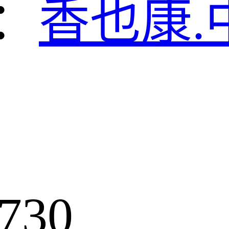
：
香也康.
730