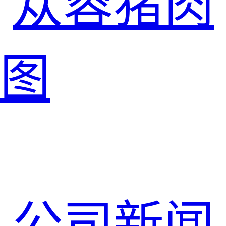
苁蓉猪肉
图
公司新闻