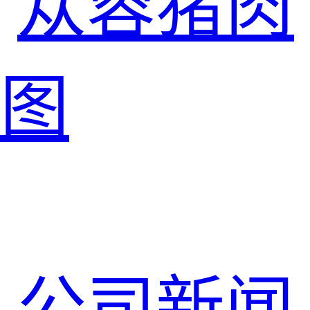
苁蓉猪肉
图
公司新闻