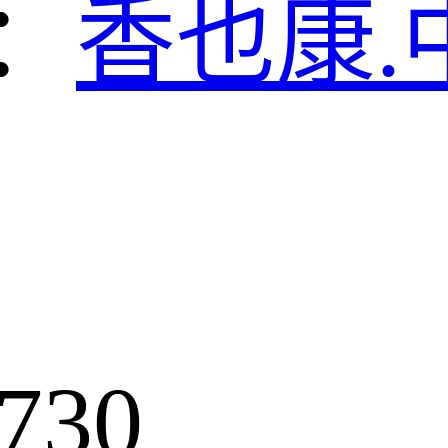
：
香也康.
730