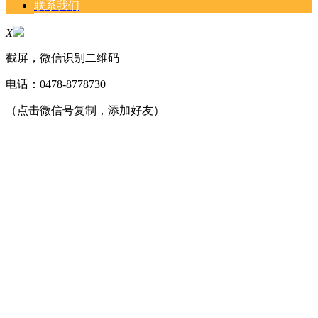
联系我们
X
截屏，微信识别二维码
电话：
0478-8778730
（点击微信号复制，添加好友）