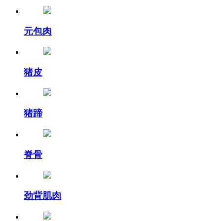
元包肉
猪皮
猪蹄
脊骨
劲背肌肉