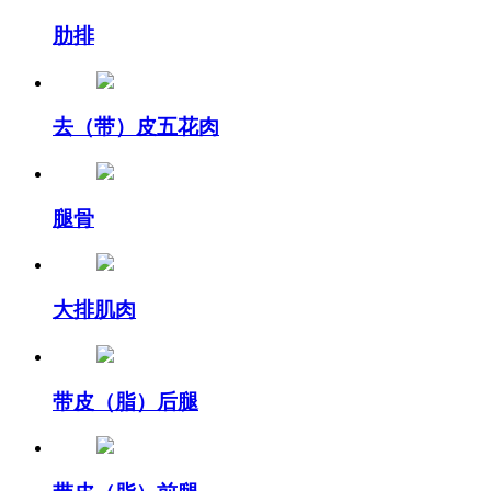
肋排
去（带）皮五花肉
腿骨
大排肌肉
带皮（脂）后腿