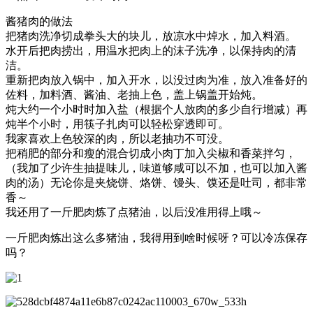
酱猪肉的做法
把猪肉洗净切成拳头大的块儿，放凉水中焯水，加入料酒。
水开后把肉捞出，用温水把肉上的沫子洗净，以保持肉的清
洁。
重新把肉放入锅中，加入开水，以没过肉为准，放入准备好的
佐料，加料酒、酱油、老抽上色，盖上锅盖开始炖。
炖大约一个小时时加入盐（根据个人放肉的多少自行增减）再
炖半个小时，用筷子扎肉可以轻松穿透即可。
我家喜欢上色较深的肉，所以老抽功不可没。
把稍肥的部分和瘦的混合切成小肉丁加入尖椒和香菜拌匀，
（我加了少许生抽提味儿，味道够咸可以不加，也可以加入酱
肉的汤）无论你是夹烧饼、烙饼、馒头、馍还是吐司，都非常
香～
我还用了一斤肥肉炼了点猪油，以后没准用得上哦～
一斤肥肉炼出这么多猪油，我得用到啥时候呀？可以冷冻保存
吗？