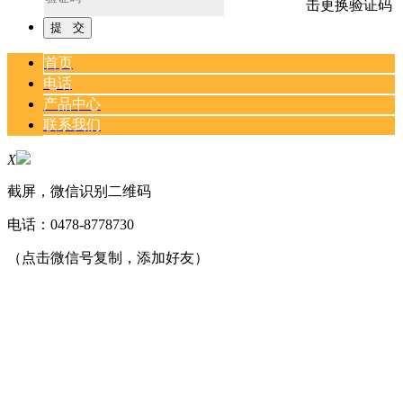
首页
电话
产品中心
联系我们
X
截屏，微信识别二维码
电话：
0478-8778730
（点击微信号复制，添加好友）