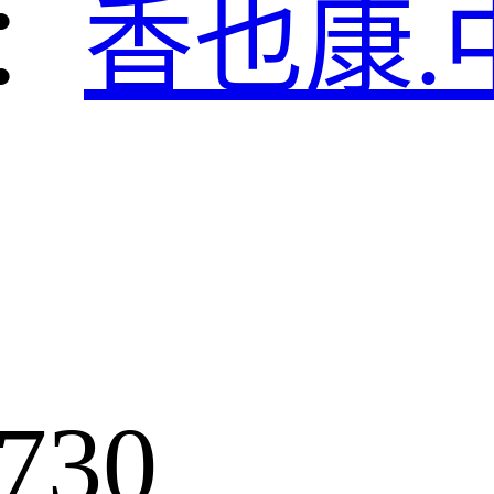
：
香也康.
730