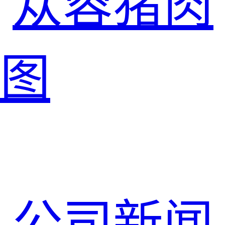
苁蓉猪肉
图
公司新闻