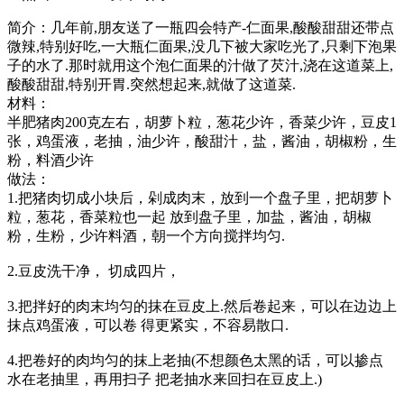
简介：几年前,朋友送了一瓶四会特产-仁面果,酸酸甜甜还带点
微辣,特别好吃,一大瓶仁面果,没几下被大家吃光了,只剩下泡果
子的水了.那时就用这个泡仁面果的汁做了芡汁,浇在这道菜上,
酸酸甜甜,特别开胃.突然想起来,就做了这道菜.
材料：
半肥猪肉200克左右，胡萝卜粒，葱花少许，香菜少许，豆皮1
张，鸡蛋液，老抽，油少许，酸甜汁，盐，酱油，胡椒粉，生
粉，料酒少许
做法：
1.把猪肉切成小块后，剁成肉末，放到一个盘子里，把胡萝卜
粒，葱花，香菜粒也一起 放到盘子里，加盐，酱油，胡椒
粉，生粉，少许料酒，朝一个方向搅拌均匀.
2.豆皮洗干净， 切成四片，
3.把拌好的肉末均匀的抹在豆皮上.然后卷起来，可以在边边上
抹点鸡蛋液，可以卷 得更紧实，不容易散口.
4.把卷好的肉均匀的抹上老抽(不想颜色太黑的话，可以掺点
水在老抽里，再用扫子 把老抽水来回扫在豆皮上.)