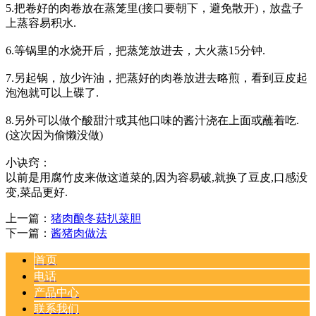
5.把卷好的肉卷放在蒸笼里(接口要朝下，避免散开)，放盘子
上蒸容易积水.
6.等锅里的水烧开后，把蒸笼放进去，大火蒸15分钟.
7.另起锅，放少许油，把蒸好的肉卷放进去略煎，看到豆皮起
泡泡就可以上碟了.
8.另外可以做个酸甜汁或其他口味的酱汁浇在上面或蘸着吃.
(这次因为偷懒没做)
小诀窍：
以前是用腐竹皮来做这道菜的,因为容易破,就换了豆皮,口感没
变,菜品更好.
上一篇：
猪肉酿冬菇扒菜胆
下一篇：
酱猪肉做法
首页
电话
产品中心
联系我们