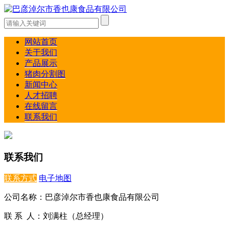
网站首页
关于我们
产品展示
猪肉分割图
新闻中心
人才招聘
在线留言
联系我们
联系我们
联系方式
电子地图
公司名称：
巴彦淖尔市香也康食品有限公司
联 系 人：
刘满柱（总经理）