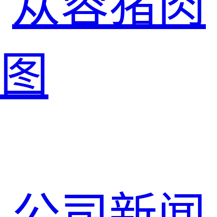
苁蓉猪肉
图
公司新闻