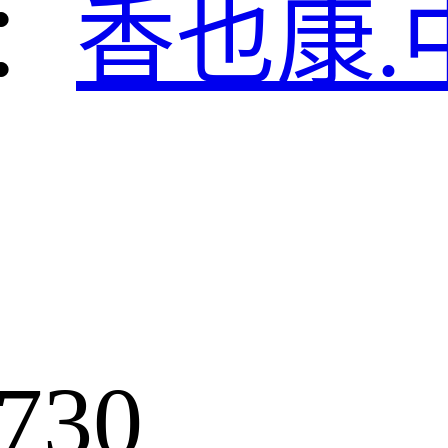
：
香也康.
730