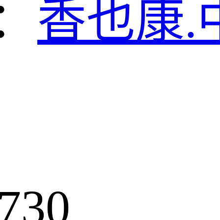
：
香也康.
730