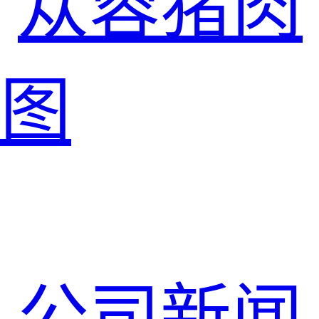
苁蓉猪肉
图
公司新闻