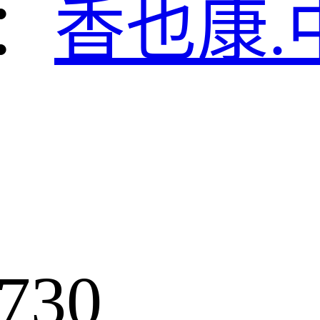
：
香也康.
730